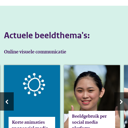
Actuele beeldthema's:
Online visuele communicatie
oek je onderwerp bepalen
Lees het artikel Korte animaties voor social media
Lees het artikel Beeldgebruik per 
Le
Scroll naar links
Scro
Beeldgebruik per
Korte animaties
social media
voor social media
platform