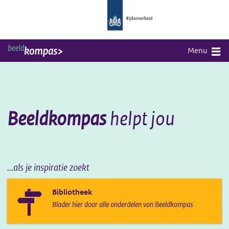
Direct naar content
Homepagina
Sluit menu
Menu
Kennis & voorbeelden
Praktische hulp
Beeldkompas
helpt jou
Verdieping
Over beeldkompas
...als je inspiratie zoekt
Contact
Bibliotheek
Blader hier door alle onderdelen van Beeldkompas
Sluit menu